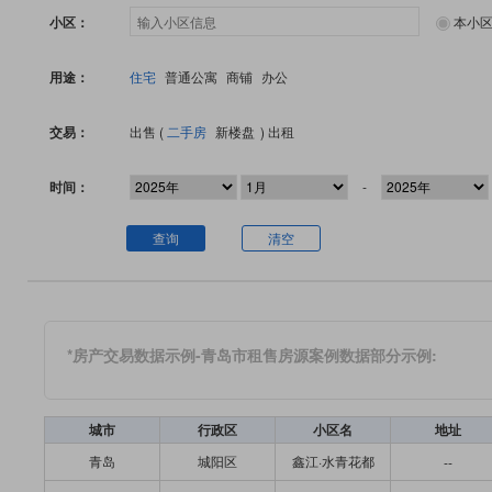
小区：
本小
用途：
住宅
普通公寓
商铺
办公
交易：
出售 (
二手房
新楼盘
)
出租
时间：
-
查询
清空
*房产交易数据示例-青岛市租售房源案例数据部分示例:
城市
行政区
小区名
地址
青岛
城阳区
鑫江·水青花都
--