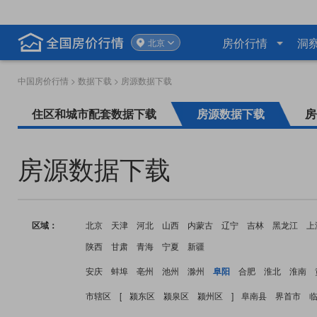
房价行情
洞
北京
中国房价行情
>
数据下载
> 房源数据下载
住区和城市配套数据下载
房源数据下载
房
房源数据下载
区域：
北京
天津
河北
山西
内蒙古
辽宁
吉林
黑龙江
上
陕西
甘肃
青海
宁夏
新疆
安庆
蚌埠
亳州
池州
滁州
阜阳
合肥
淮北
淮南
市辖区
[
颍东区
颍泉区
颍州区
]
阜南县
界首市