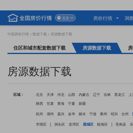
房价行情
洞
北京
中国房价行情
>
数据下载
> 房源数据下载
住区和城市配套数据下载
房源数据下载
房
房源数据下载
区域：
北京
天津
河北
山西
内蒙古
辽宁
吉林
黑龙江
上
陕西
甘肃
青海
宁夏
新疆
杭州
湖州
嘉兴
金华
丽水
宁波
衢州
绍兴
台州
市辖区
[
洞头区
龙湾区
鹿城区
瓯海区
]
苍南县