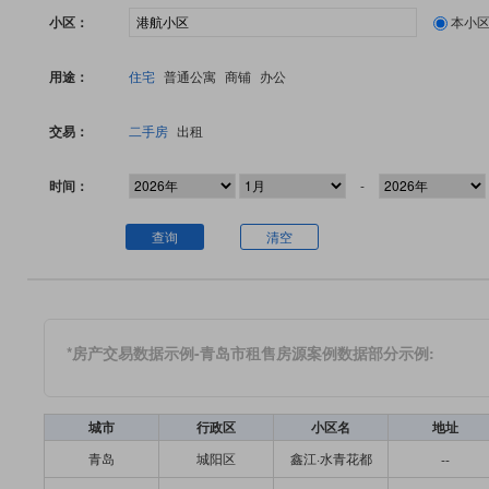
小区：
本小
用途：
住宅
普通公寓
商铺
办公
交易：
二手房
出租
时间：
-
查询
清空
*房产交易数据示例-青岛市租售房源案例数据部分示例:
城市
行政区
小区名
地址
青岛
城阳区
鑫江·水青花都
--