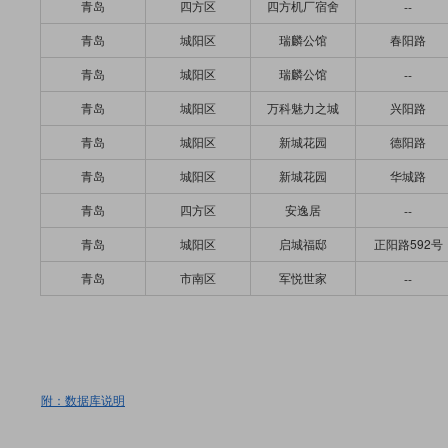
青岛
四方区
四方机厂宿舍
--
青岛
城阳区
瑞麟公馆
春阳路
青岛
城阳区
瑞麟公馆
--
青岛
城阳区
万科魅力之城
兴阳路
青岛
城阳区
新城花园
德阳路
青岛
城阳区
新城花园
华城路
青岛
四方区
安逸居
--
青岛
城阳区
启城福邸
正阳路592号
青岛
市南区
军悦世家
--
附：数据库说明