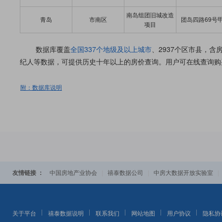
南岛组团旧城改造
青岛
市南区
团岛四路69号
项目
数据库覆盖
全国337个地级及以上城市
、2937个区市县，
纪人等数据，可提供历史十年以上的房价查询。用户可在线查询购
附：数据库说明
友情链接 ：
|
|
中国房地产业协会
禧泰数据公司
中房大数据开放实验室
关于平台
禧泰数据说明
联系我们
网站地图
用户协议
隐私协