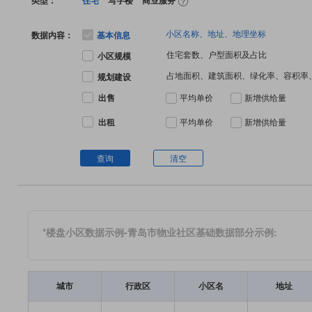
类型：
住宅
写字楼
商业服务
小区名称、地址、地理坐标
数据内容：
基本信息
住宅套数、户型面积及占比
小区规模
占地面积、建筑面积、绿化率、容积率
规划建设
出售
平均单价
新增供给量
出租
平均单价
新增供给量
查询
清空
*楼盘小区数据示例-青岛市物业社区基础数据部分示例:
城市
行政区
小区名
地址