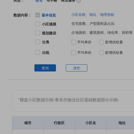
类型：
住宅
写字楼
商业服务
小区名称、地址、地理坐标
数据内容：
基本信息
住宅套数、户型面积及占比
小区规模
占地面积、建筑面积、绿化率、容积率
规划建设
出售
平均单价
新增供给量
出租
平均单价
新增供给量
查询
清空
*楼盘小区数据示例-青岛市物业社区基础数据部分示例:
城市
行政区
小区名
地址