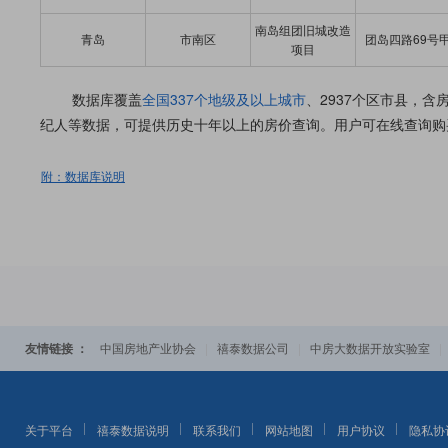
南岛组团旧城改造
青岛
市南区
团岛四路69号
项目
数据库覆盖
全国337个地级及以上城市
、2937个区市县，
纪人等数据，可提供历史十年以上的房价查询。用户可在线查询购
附：数据库说明
友情链接 ：
|
|
中国房地产业协会
禧泰数据公司
中房大数据开放实验室
关于平台
禧泰数据说明
联系我们
网站地图
用户协议
隐私协