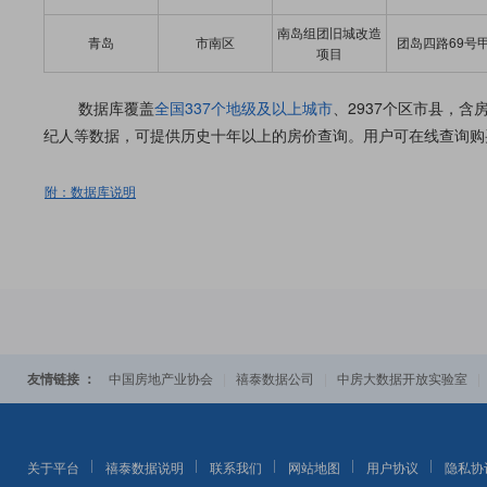
南岛组团旧城改造
青岛
市南区
团岛四路69号
项目
数据库覆盖
全国337个地级及以上城市
、2937个区市县，
纪人等数据，可提供历史十年以上的房价查询。用户可在线查询购
附：数据库说明
友情链接 ：
|
|
中国房地产业协会
禧泰数据公司
中房大数据开放实验室
关于平台
禧泰数据说明
联系我们
网站地图
用户协议
隐私协