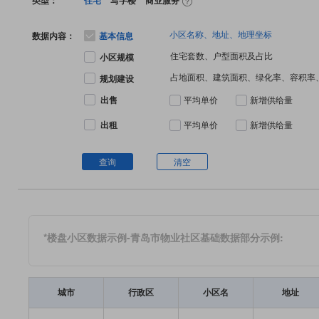
类型：
住宅
写字楼
商业服务
小区名称、地址、地理坐标
数据内容：
基本信息
住宅套数、户型面积及占比
小区规模
占地面积、建筑面积、绿化率、容积率
规划建设
出售
平均单价
新增供给量
出租
平均单价
新增供给量
查询
清空
*楼盘小区数据示例-青岛市物业社区基础数据部分示例:
城市
行政区
小区名
地址