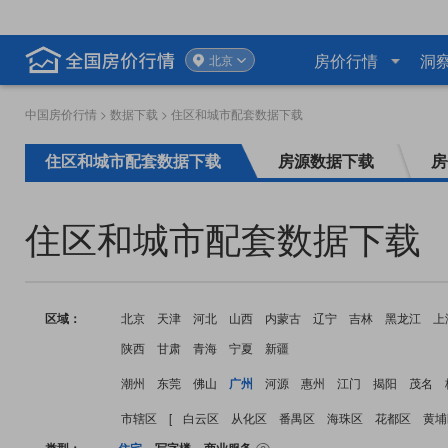
房价行情
洞
北京
中国房价行情
>
数据下载
> 住区和城市配套数据下载
住区和城市配套数据下载
房源数据下载
房
住区和城市配套数据下载
区域：
北京
天津
河北
山西
内蒙古
辽宁
吉林
黑龙江
上
陕西
甘肃
青海
宁夏
新疆
潮州
东莞
佛山
广州
河源
惠州
江门
揭阳
茂名
市辖区
[
白云区
从化区
番禺区
海珠区
花都区
黄埔